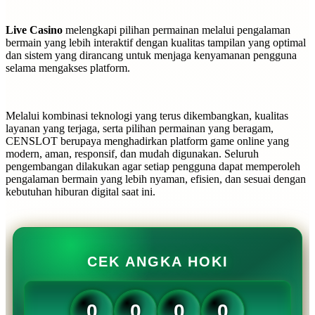
Live Casino
melengkapi pilihan permainan melalui pengalaman
bermain yang lebih interaktif dengan kualitas tampilan yang optimal
dan sistem yang dirancang untuk menjaga kenyamanan pengguna
selama mengakses platform.
Melalui kombinasi teknologi yang terus dikembangkan, kualitas
layanan yang terjaga, serta pilihan permainan yang beragam,
CENSLOT berupaya menghadirkan platform game online yang
modern, aman, responsif, dan mudah digunakan. Seluruh
pengembangan dilakukan agar setiap pengguna dapat memperoleh
pengalaman bermain yang lebih nyaman, efisien, dan sesuai dengan
kebutuhan hiburan digital saat ini.
CEK ANGKA HOKI
0
0
0
0