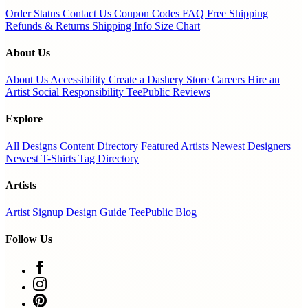
Order Status
Contact Us
Coupon Codes
FAQ
Free Shipping
Refunds & Returns
Shipping Info
Size Chart
About Us
About Us
Accessibility
Create a Dashery Store
Careers
Hire an
Artist
Social Responsibility
TeePublic Reviews
Explore
All Designs
Content Directory
Featured Artists
Newest Designers
Newest T-Shirts
Tag Directory
Artists
Artist Signup
Design Guide
TeePublic Blog
Follow Us