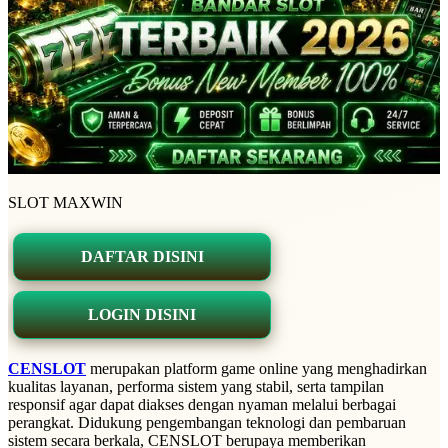
SLOT MAXWIN
DAFTAR DISINI
LOGIN DISINI
CENSLOT
merupakan platform game online yang menghadirkan
kualitas layanan, performa sistem yang stabil, serta tampilan
responsif agar dapat diakses dengan nyaman melalui berbagai
perangkat. Didukung pengembangan teknologi dan pembaruan
sistem secara berkala, CENSLOT berupaya memberikan