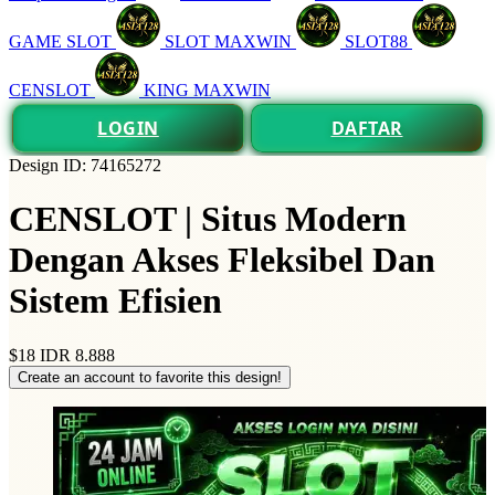
GAME SLOT
SLOT MAXWIN
SLOT88
CENSLOT
KING MAXWIN
LOGIN
DAFTAR
Design ID: 74165272
CENSLOT | Situs Modern
Dengan Akses Fleksibel Dan
Sistem Efisien
$18
IDR 8.888
Create an account to favorite this design!