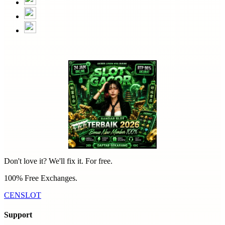
Don't love it? We'll fix it. For free.
100% Free Exchanges.
CENSLOT
Support