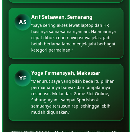
Arif Setiawan, Semarang
AS
“Saya sering akses lewat laptop dan HP,
hasilnya sama-sama nyaman. Halamannya
cepat dibuka dan navigasinya jelas, jadi
betah berlama-lama menjelajahi berbagai
kategori permainan.”
Yoga Firmansyah, Makassar
YF
“Menurut saya yang bikin beda itu pilihan
permainannya banyak dan tampilannya
responsif. Mulai dari Game Slot Online,
Sabung Ayam, sampai Sportsbook
semuanya tersusun rapi sehingga lebih
mudah digunakan.”