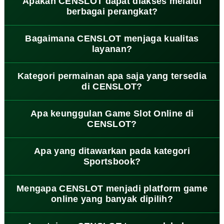
Apakah CENSLOT dapat diakses melalui
dikembangkan dengan mengutamakan kualitas layanan,
berbagai perangkat?
performa sistem yang stabil, serta kemudahan
penggunaan. Platform ini dirancang agar memberikan
Ya. CENSLOT telah dioptimalkan agar dapat diakses
Bagaimana CENSLOT menjaga kualitas
pengalaman bermain yang nyaman melalui tampilan
melalui komputer, laptop, smartphone Android, maupun
layanan?
yang responsif dan navigasi yang mudah dipahami.
iPhone. Seluruh halaman dirancang responsif sehingga
tetap nyaman digunakan pada berbagai ukuran layar.
CENSLOT menjaga kualitas layanan melalui
Kategori permainan apa saja yang tersedia
pengembangan teknologi, pemeliharaan server, serta
di CENSLOT?
pembaruan sistem yang dilakukan secara berkala.
Langkah tersebut bertujuan menjaga performa platform
CENSLOT menyediakan berbagai kategori permainan, di
Apa keunggulan Game Slot Online di
tetap stabil, aman, dan nyaman digunakan.
antaranya Game Slot Online, Sportsbook, Poker, Tembak
CENSLOT?
Ikan, Sabung Ayam, dan Live Casino. Seluruh kategori
dirancang agar mudah diakses dengan sistem yang
Game Slot Online di CENSLOT menghadirkan berbagai
Apa yang ditawarkan pada kategori
responsif dan performa yang optimal.
pilihan permainan dengan tema yang beragam, tampilan
Sportsbook?
modern, serta sistem yang responsif sehingga
memberikan pengalaman bermain yang lebih nyaman.
Sportsbook menyediakan berbagai pilihan pertandingan
Mengapa CENSLOT menjadi platform game
olahraga yang disajikan melalui tampilan yang informatif
online yang banyak dipilih?
dan navigasi yang sederhana sehingga memudahkan
pengguna dalam mengakses informasi yang tersedia.
CENSLOT banyak dipilih karena menghadirkan kombinasi