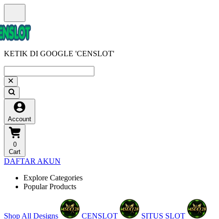
KETIK DI GOOGLE 'CENSLOT'
Account
0
Cart
DAFTAR AKUN
Explore Categories
Popular Products
Shop All Designs
CENSLOT
SITUS SLOT