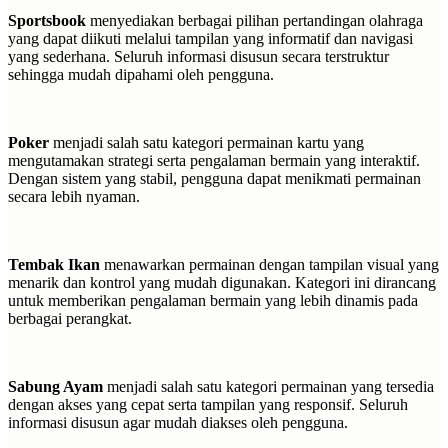
Sportsbook
menyediakan berbagai pilihan pertandingan olahraga
yang dapat diikuti melalui tampilan yang informatif dan navigasi
yang sederhana. Seluruh informasi disusun secara terstruktur
sehingga mudah dipahami oleh pengguna.
Poker
menjadi salah satu kategori permainan kartu yang
mengutamakan strategi serta pengalaman bermain yang interaktif.
Dengan sistem yang stabil, pengguna dapat menikmati permainan
secara lebih nyaman.
Tembak Ikan
menawarkan permainan dengan tampilan visual yang
menarik dan kontrol yang mudah digunakan. Kategori ini dirancang
untuk memberikan pengalaman bermain yang lebih dinamis pada
berbagai perangkat.
Sabung Ayam
menjadi salah satu kategori permainan yang tersedia
dengan akses yang cepat serta tampilan yang responsif. Seluruh
informasi disusun agar mudah diakses oleh pengguna.