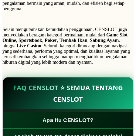
pengalaman bermain yang aman, mudah, dan efisien bagi setiap
pengguna.
Selain mengutamakan kemudahan penggunaan, CENSLOT juga
menyediakan beragam kategori permainan, mulai dari
Game Slot
Online
,
Sportsbook
,
Poker
,
Tembak Ikan
,
Sabung Ayam
,
hingga
Live Casino
. Seluruh kategori dirancang dengan navigasi
yang sederhana, performa yang optimal, dan kualitas layanan yang
terus dikembangkan sehingga mampu menghadirkan pengalaman
hiburan digital yang lebih modern dan nyaman.
FAQ CENSLOT ⭐ SEMUA TENTANG
CENSLOT
Apa itu CENSLOT?
CENSLOT merupakan platform game online yang